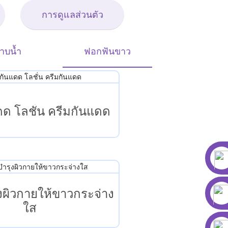
การดูแลส่วนตัว
าบน้ำ
ฟอกฟันขาว
ดด โลชั่น ครีมกันแดด
ุงผิวกายให้ขาวกระจ่าง
ใส