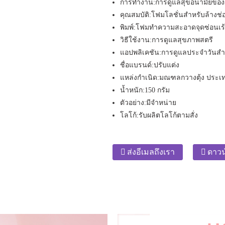
การทำงาน:
การดูแลสุขอนามัยของผ
คุณสมบัติ:
โฟมโลชั่นสำหรับล้างช
พิมพ์:
โฟมทำความสะอาดจุดซ่อนเร
วิธีใช้งาน:
การดูแลสุขภาพสตรี
แอปพลิเคชัน:
การดูแลประจำวันสำห
ชื่อแบรนด์:
ปรับแต่ง
แหล่งกำเนิด:
มณฑลกวางตุ้ง ประเท
น้ำหนัก:
150 กรัม
ตัวอย่าง:
มีจำหน่าย
โลโก้:
รับผลิตโลโก้ตามสั่ง
ส่งอีเมลถึงเรา
ดาวน