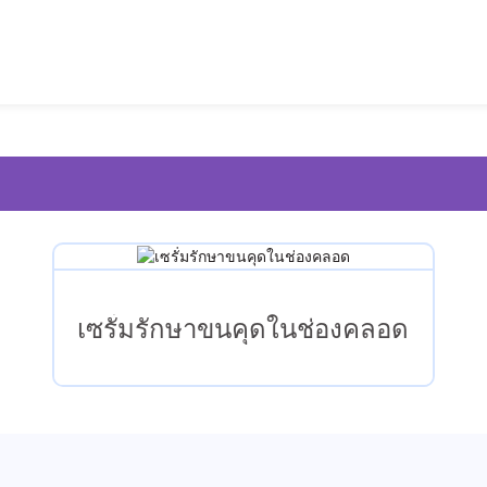
เซรั่มรักษาขนคุดในช่องคลอด